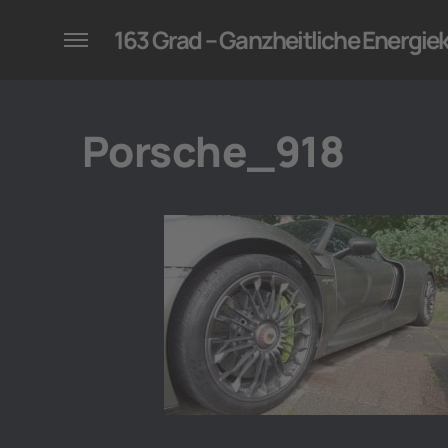
konzepte für Unternehmen
163 Grad – Ganzheitliche Energi
Porsche_918