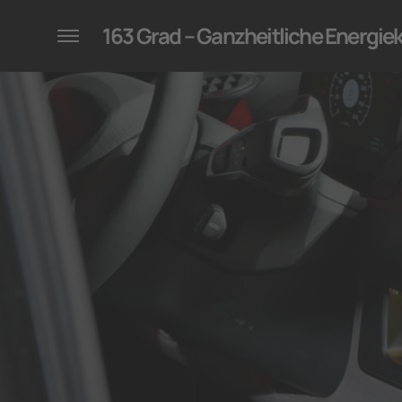
konzepte für Unternehmen
163 Grad – Ganzheitliche Energi