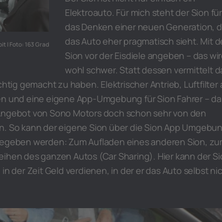
Elektroauto. Für mich steht der Sion für
das Denken einer neuen Generation, d
das Auto eher pragmatisch sieht. Mit 
t | Foto: 163 Grad
Sion vor der Eisdiele angeben – das wi
wohl schwer. Statt dessen vermittelt d
chtig gemacht zu haben. Elektrischer Antrieb, Luftfilter
en und eine eigene App-Umgebung für Sion Fahrer – da
 Angebot von Sono Motors doch schon sehr von den
n. So kann der eigene Sion über die Sion App Umgebu
igegeben werden: Zum Aufladen eines anderen Sion, z
eihen des ganzen Autos (Car Sharing). Hier kann der S
in der Zeit Geld verdienen, in der er das Auto selbst ni