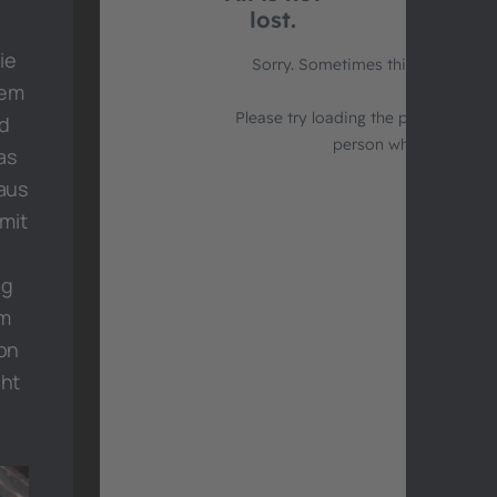
ie
dem
rd
as
 aus
mit
ng
um
ion
cht