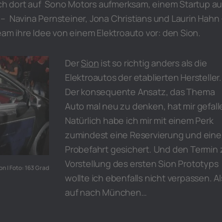
 ich dort auf Sono Motors aufmerksam, einem Startup a
– Navina Pernsteiner, Jona Christians und Laurin Hahn 
Team ihre Idee von einem Elektroauto vor: den Sion.
Der
Sion
ist so richtig anders als die
Elektroautos der etablierten Hersteller.
Der konsequente Ansatz, das Thema
Auto mal neu zu denken, hat mir gefall
Natürlich habe ich mir mit einem Perk
zumindest eine Reservierung und eine
Probefahrt gesichert. Und den Termin 
Vorstellung des ersten Sion Prototyps
n | Foto: 163 Grad
wollte ich ebenfalls nicht verpassen. A
auf nach München…