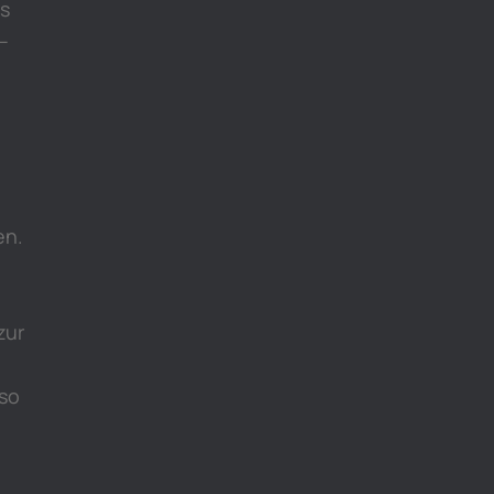
us
–
en.
zur
lso