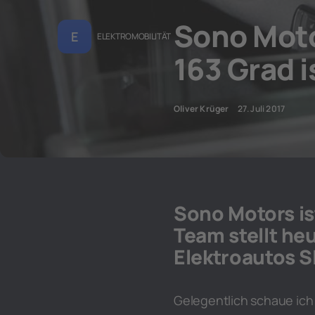
Sono Motor
E
ELEKTROMOBILITÄT
163 Grad i
Oliver Krüger
27. Juli 2017
Sono Motors is
Team stellt he
Elektroautos SI
Gelegentlich schaue ich