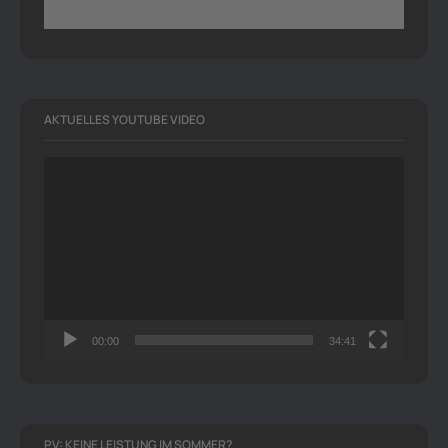
AKTUELLES YOUTUBE VIDEO
Video-
Player
00:00
34:41
PV: KEINE LEISTUNG IM SOMMER?