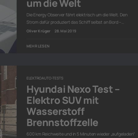
um die Welt
Die Energy Observer fährt elektrisch um die Welt. Den
Strom dafür produziert das Schiff selbst an Bord –…
Oliver Krüger
28. Mai 2019
MEHR LESEN
ELEKTROAUTO-TESTS
Hyundai Nexo Test –
Elektro SUV mit
Wasserstoff
Brennstoffzelle
600 km Reichweite und in 5 Minuten wieder „aufgeladen“