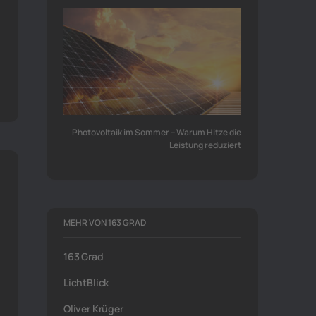
Photovoltaik im Sommer – Warum Hitze die
Leistung reduziert
MEHR VON 163 GRAD
163 Grad
LichtBlick
Oliver Krüger