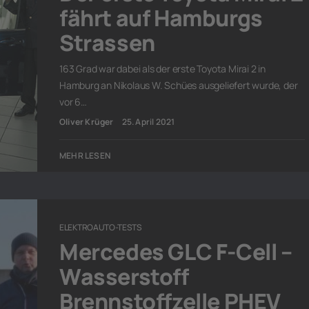
fährt auf Hamburgs
Strassen
163 Grad war dabei als der erste Toyota Mirai 2 in
Hamburg an Nikolaus W. Schües ausgeliefert wurde, der
vor 6…
Oliver Krüger
25. April 2021
MEHR LESEN
ELEKTROAUTO-TESTS
Mercedes GLC F-Cell –
Wasserstoff
Brennstoffzelle PHEV