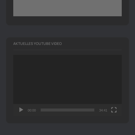
AKTUELLES YOUTUBE VIDEO
Video-
Player
00:00
34:41