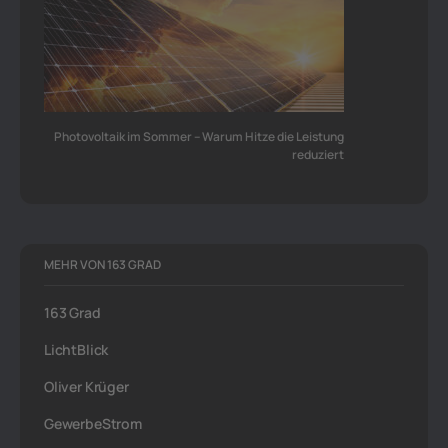
Photovoltaik im Sommer – Warum Hitze die Leistung
reduziert
MEHR VON 163 GRAD
163 Grad
LichtBlick
Oliver Krüger
GewerbeStrom