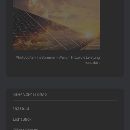
Photovoltaik im Sommer – Warum Hitze die Leistung
reduziert
MEHR VON 163 GRAD
163 Grad
LichtBlick
Oliver Krüger