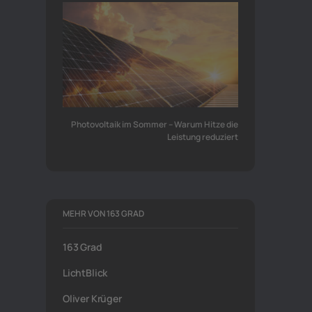
Photovoltaik im Sommer – Warum Hitze die
Leistung reduziert
MEHR VON 163 GRAD
163 Grad
LichtBlick
Oliver Krüger