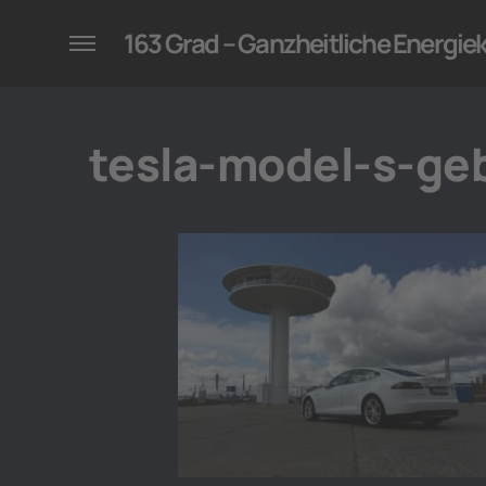
konzepte für Unternehmen
163 Grad – Ganzheitliche Energi
tesla-model-s-g