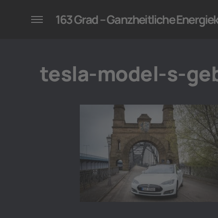
konzepte für Unternehmen
163 Grad – Ganzheitliche Energi
tesla-model-s-g