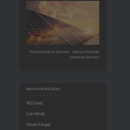
Photovoltaik im Sommer – Warum Hitze die
Leistung reduziert
MEHR VON 163 GRAD
163 Grad
LichtBlick
Oliver Krüger