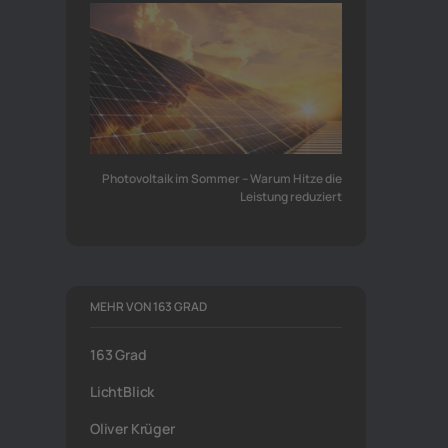
Photovoltaik im Sommer – Warum Hitze die
Leistung reduziert
MEHR VON 163 GRAD
163 Grad
LichtBlick
Oliver Krüger