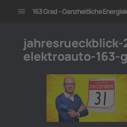
konzepte für Unternehmen
163 Grad – Ganzheitliche Energi
jahresrueckblick-
elektroauto-163-