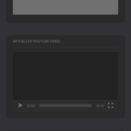
AKTUELLES YOUTUBE VIDEO
Video-
Player
00:00
34:41