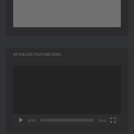
AKTUELLES YOUTUBE VIDEO
Video-
Player
00:00
34:41