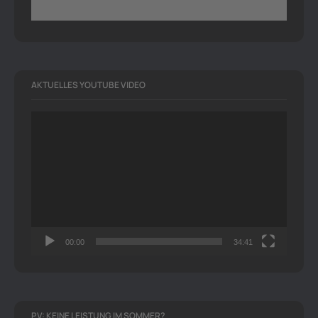
AKTUELLES YOUTUBE VIDEO
Video-
Player
00:00
34:41
PV: KEINE LEISTUNG IM SOMMER?