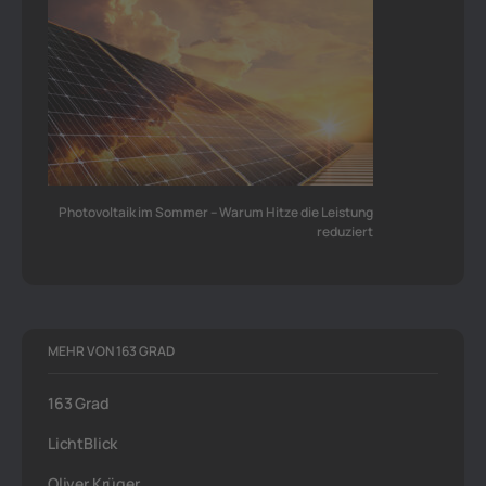
Photovoltaik im Sommer – Warum Hitze die Leistung
reduziert
MEHR VON 163 GRAD
163 Grad
LichtBlick
Oliver Krüger