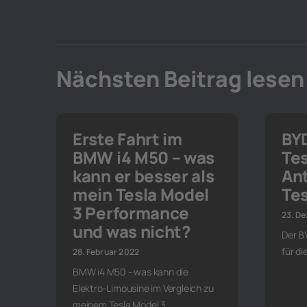
Nächsten Beitrag lesen
Erste Fahrt im
BYD
BMW i4 M50 – was
Tes
kann er besser als
Ant
mein Tesla Model
Tes
3 Performance
23. D
und was nicht?
Der BY
für d
28. Februar 2022
BMW i4 M50 - was kann die
Elektro-Limousine im Vergleich zu
meinem Tesla Model 3