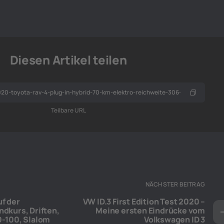
Diesen Artikel teilen
Teilbare URL
NÄCHSTER BEITRAG
f der
VW ID.3 First Edition Test 2020 –
dkurs, Driften,
Meine ersten Eindrücke vom
0-100, Slalom
Volkswagen ID 3