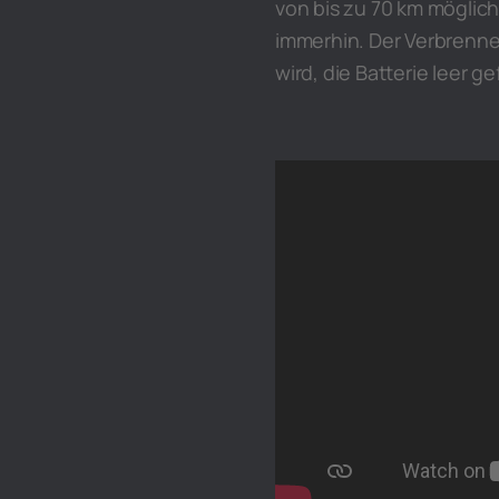
von bis zu 70 km möglich
immerhin. Der Verbrenner
wird, die Batterie leer g