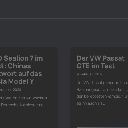
 Sealion 7 im
Der VW Passat
t: Chinas
GTE im Test
wort auf das
9. Februar 2016
la Model Y
Der VW Passat gehört mit se
Raumangebot und Fahrkomfo
ezember 2024
den beliebtesten Kombis. Nun
D Sealion 7 ist ein Weckruf
es ihn auch als…
ie Deutsche Autoindustrie