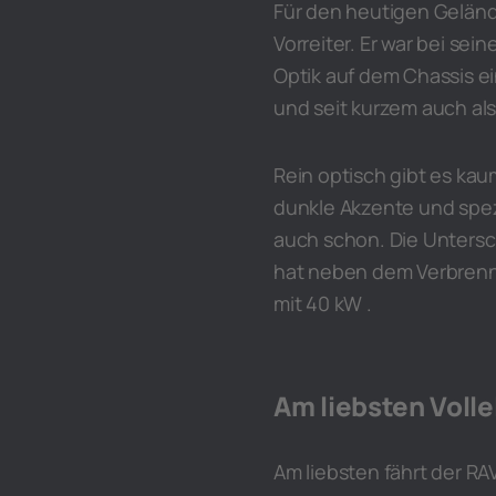
Für den heutigen Gelän
Vorreiter. Er war bei s
Optik auf dem Chassis ei
und seit kurzem auch als
Rein optisch gibt es kau
dunkle Akzente und spezi
auch schon. Die Untersc
hat neben dem Verbrenne
mit 40 kW .
Am liebsten Volle
Am liebsten fährt der RAV