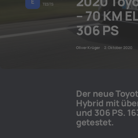
2020 Toyo
E
TESTS
– 70 KM 
306 PS
Oliver Krüger
2. Oktober 2020
Der neue Toyot
Hybrid mit übe
und 306 PS. 16
getestet.