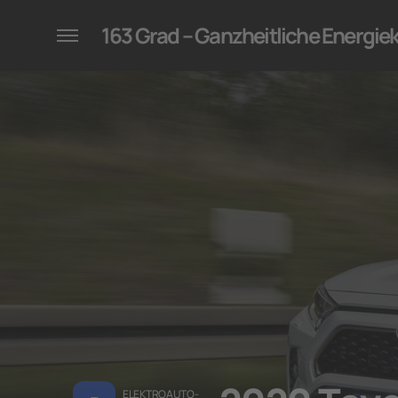
konzepte für Unternehmen
163 Grad – Ganzheitliche Energi
ELEKTROAUTO-