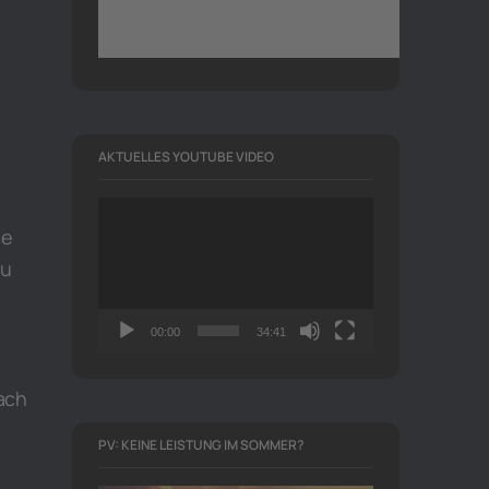
AKTUELLES YOUTUBE VIDEO
Video-
he
Player
zu
00:00
34:41
Nach
PV: KEINE LEISTUNG IM SOMMER?