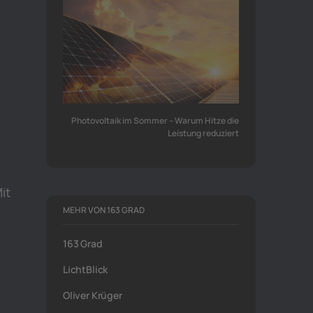
Photovoltaik im Sommer – Warum Hitze die
Leistung reduziert
g
it
MEHR VON 163 GRAD
163 Grad
LichtBlick
Oliver Krüger