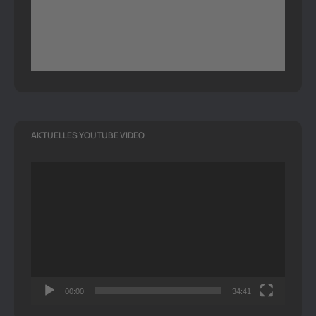
AKTUELLES YOUTUBE VIDEO
Video-
Player
00:00
34:41