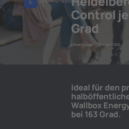
Heidelber
L
LADEINFRASTRUKTUR
Control je
Grad
Oliver Krüger
19. März 2020
Ideal für den 
halböffentlich
Wallbox Energy
bei 163 Grad.