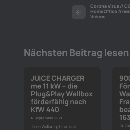
Corona Virus // CO
HomeOffice // ne
Videos
Nächsten Beitrag lesen
JUICE CHARGER
90
me 11 kW – die
För
Plug&Play Wallbox
Wal
förderfähig nach
Fra
KfW 440
be
16
4. September 2021
10. O
Diese Wallbox gibt es fast