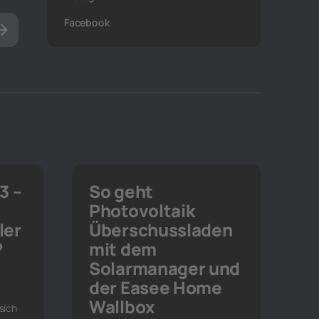
Facebook
3 –
So geht
Photovoltaik
ler
Überschussladen
?
mit dem
Solarmanager und
der Easee Home
Wallbox
sich