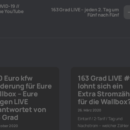
VID-19 //
163 Grad LIVE – jeden 2. Tag um
ue YouTube
Fünf nach Fünf
0 Euro kfw
163 Grad LIVE #
derung für Eure
lohnt sich ein
lbox – Eure
Extra Stromzäh
gen LIVE
für die Wallbox
antwortet von
26. März 2020
3 Grad
Eintarif / 2-Tarif / Tag und
Nachstrom – welcher Zähler 
ktober 2020