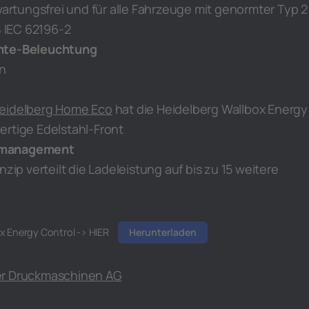
 wartungsfrei und für alle Fahrzeuge mit genormter Typ 2
IEC 62196-2
nte-Beleuchtung
an
eidelberg Home Eco
hat die Heidelberg Wallbox Energy
ertige Edelstahl-Front
tmanagement
nzip verteilt die Ladeleistung auf bis zu 15 weitere
ox Energy Control -> HIER
Herunterladen
er Druckmaschinen AG