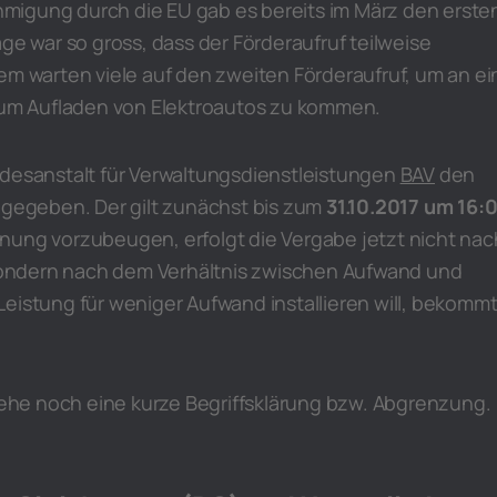
igung durch die EU gab es bereits im März den erste
age war so gross, dass der Förderaufruf teilweise
em warten viele auf den zweiten Förderaufruf, um an ei
 zum Aufladen von Elektroautos zu kommen.
ndesanstalt für Verwaltungsdienstleistungen
BAV
den
eigegeben. Der gilt zunächst bis zum
31.10.2017 um 16:
nung vorzubeugen, erfolgt die Vergabe jetzt nicht nac
ndern nach dem Verhältnis zwischen Aufwand und
eistung für weniger Aufwand installieren will, bekomm
 gehe noch eine kurze Begriffsklärung bzw. Abgrenzung.