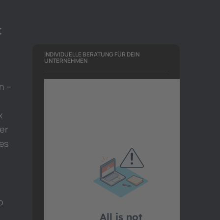
t
INDIVIDUELLE BERATUNG FÜR DEIN
UNTERNEHMEN
n –
x
er
zes
o