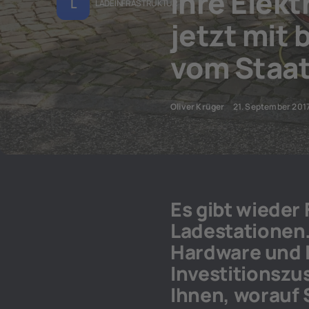
Ihre Elek
L
LADEINFRASTRUKTUR
jetzt mit
vom Staa
Oliver Krüger
21. September 201
Es gibt wieder 
Ladestationen.
Hardware und I
Investitionsz
Ihnen, worauf 