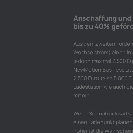
Anschaffung und 
bis zu 40% geför
Aus dem zweiten Fördera
Wechselstrom) einen Inv
jedoch maximal 2.500 Eur
NewMotion Business Lite
2.500 Euro (also 5.000 E
Ladestation wie auch di
mit ein.
Wenn Sie mal rückwärts 
einen Ladepunkt planen.
höher ist die Wahrschei