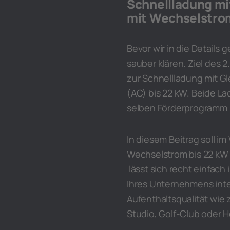
Schnellladung mi
mit Wechselstro
Bevor wir in die Details
sauber klären. Ziel des 2
zur Schnellladung mit G
(AC) bis 22 kW. Beide L
selben Förderprogramm 
In diesem Beitrag soll 
Wechselstrom bis 22 kW 
lässt sich recht einfac
Ihres Unternehmens inte
Aufenthaltsqualität wie 
Studio, Golf-Club oder H