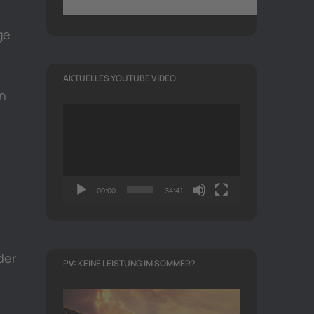
ge
AKTUELLES YOUTUBE VIDEO
an
Video-
Player
00:00
34:41
der
PV: KEINE LEISTUNG IM SOMMER?