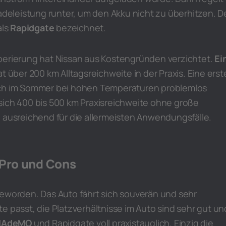
Ladeleistung runter, um den Akku nicht zu überhitzen. D
als
Rapidgate
bezeichnet.
perierung hat Nissan aus Kostengründen verzichtet.
Ei
t über 200 km Alltagsreichweite in der Praxis. Eine erst
uch im Sommer bei hohen Temperaturen problemlos
sich 400 bis 500 km Praxisreichweite ohne große
g ausreichend für die allermeisten Anwendungsfälle.
 Pro und Cons
geworden. Das Auto fährt sich souverän und sehr
e passt, die Platzverhältnisse im Auto sind sehr gut un
HAdeMO
und Rapidgate voll praxistauglich. Einzig die