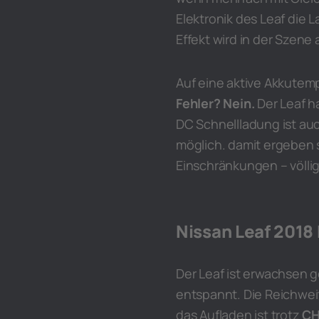
Elektronik des Leaf die 
Effekt wird in der Szene 
Auf eine aktive Akkutem
Fehler? Nein.
Der Leaf ha
DC Schnellladung ist a
möglich. damit ergeben 
Einschränkungen – völli
Nissan Leaf 2018
Der Leaf ist erwachsen 
entspannt. Die Reichweit
das Aufladen ist trotz
C