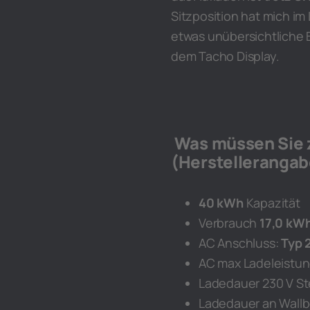
Sitzposition hat mich im
etwas unübersichtliche 
dem Tacho Display.
Was müssen Sie z
(Herstelleranga
40 kWh
Kapazität
Verbrauch
17,0 kW
AC Anschluss:
Typ 
AC max Ladeleistu
Ladedauer 230 V St
Ladedauer an Wallbo