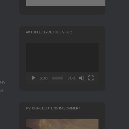
AKTUELLES YOUTUBE VIDEO
Video-
Player
00:00
34:41
en
on
PV: KEINE LEISTUNG IM SOMMER?