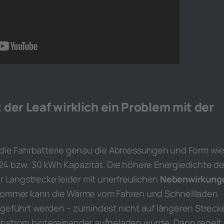
der Leaf wirklich ein Problem mit der
 die Fahrbatterie genau die Abmessungen und Form wi
24 bzw. 30 kWh Kapazität. Die höhere Energiedichte de
er Langstrecke leider mit unerfreulichen
Nebenwirkung
 Sommer kann die Wärme vom Fahren und Schnellladen
bgeführt werden – zumindest nicht auf längeren Streck
hstrom hintereinander aufgeladen wurde. Dann regelt 