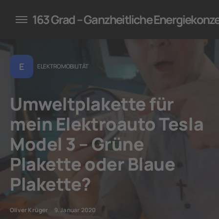
konzepte für Unternehmen
163 Grad – Ganzheitliche Energiekonz
E
ELEKTROMOBILITÄT
Umweltplakette für
mein Elektroauto Tesla
Model 3 – Grüne
Plakette oder Blaue
Plakette?
Oliver Krüger
9. Januar 2020