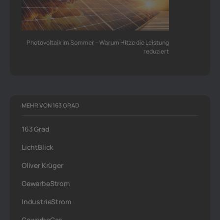
Photovoltaik im Sommer – Warum Hitze die Leistung
reduziert
MEHR VON 163 GRAD
163 Grad
LichtBlick
Oliver Krüger
GewerbeStrom
IndustrieStrom
GewerbeGas