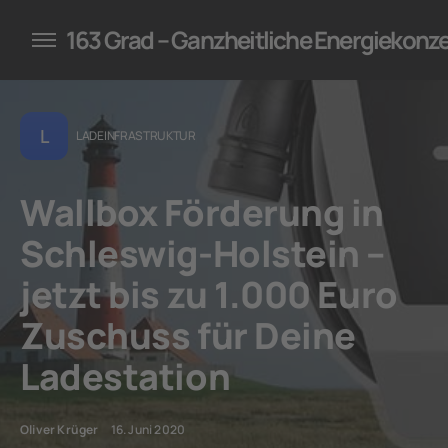
konzepte für Unternehmen
163 Grad – Ganzheitliche Energiekonz
L
LADEINFRASTRUKTUR
Wallbox Förderung in
Schleswig-Holstein –
jetzt bis zu 1.000 Euro
Zuschuss für Deine
Ladestation
Oliver Krüger
16. Juni 2020