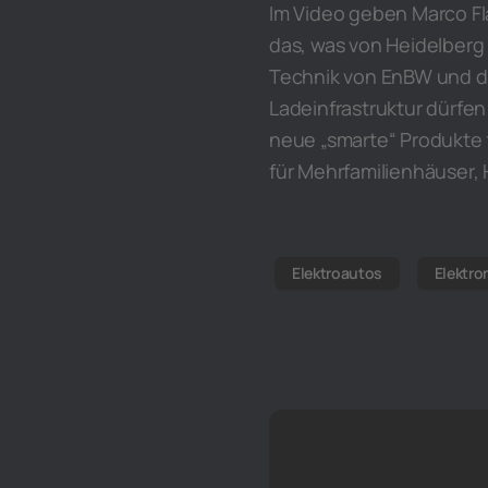
Im Video geben Marco Fl
das, was von Heidelber
Technik von EnBW und d
Ladeinfrastruktur dürfen
neue „smarte“ Produkte
für Mehrfamilienhäuser,
Elektroautos
Elektro