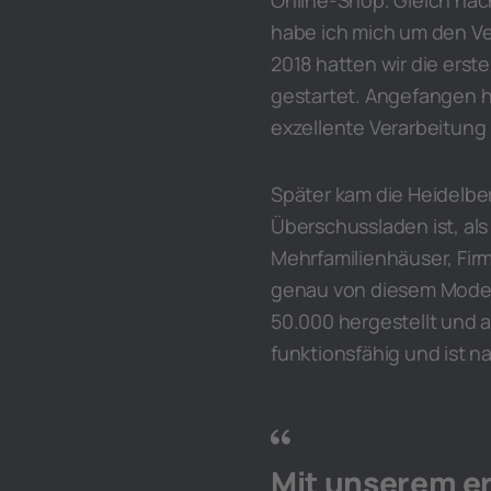
Online-Shop. Gleich nac
habe ich mich um den Ve
2018 hatten wir die erst
gestartet. Angefangen ha
exzellente Verarbeitung 
Später kam die Heidelber
Überschussladen ist, al
Mehrfamilienhäuser, Fir
genau von diesem Modell
50.000 hergestellt und al
funktionsfähig und ist n
Mit unserem er