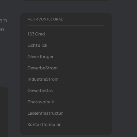
eam
MEHR VON 163 GRAD
en.
163 Grad
LichtBlick
Oliver Krüger
GewerbeStrom
IndustrieStrom
GewerbeGas
Photovoltaik
Ladeinfrastruktur
Kontaktformular