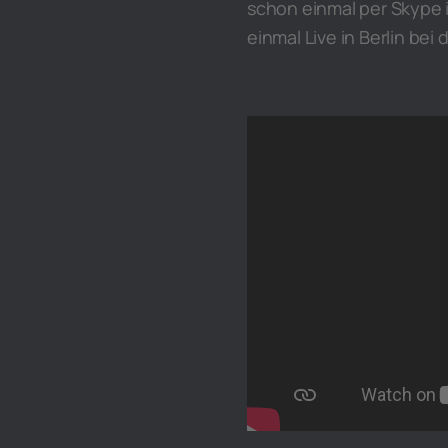
schon einmal per Skype
einmal Live in Berlin be