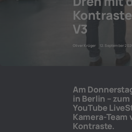
Dreh mit 
Kontraste
V3
Oliver Krüger
12. September 202
Am Donnerstag 
in Berlin – zum
YouTube LiveS
Kamera-Team v
Kontraste.