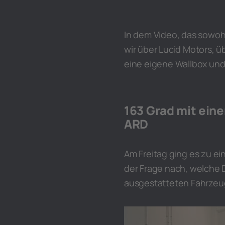
In dem Video, das sowoh
wir über Lucid Motors, 
eine eigene Wallbox un
163 Grad mit eine
ARD
Am Freitag ging es zu e
der Frage nach, welche
ausgestatteten Fahrzeug