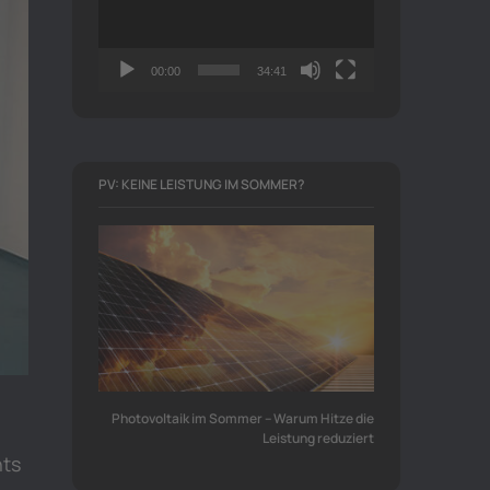
00:00
34:41
PV: KEINE LEISTUNG IM SOMMER?
Photovoltaik im Sommer – Warum Hitze die
Leistung reduziert
hts