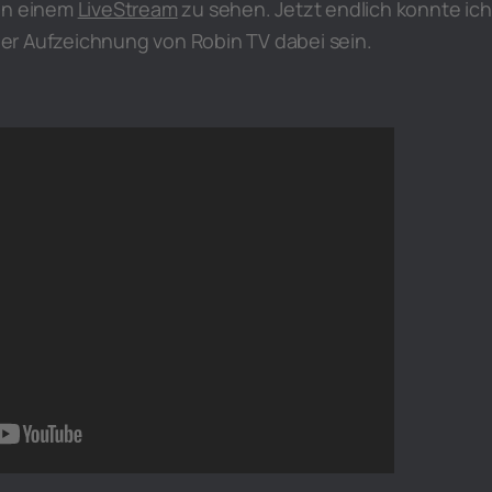
 in einem
LiveStream
zu sehen. Jetzt endlich konnte ich
i der Aufzeichnung von Robin TV dabei sein.