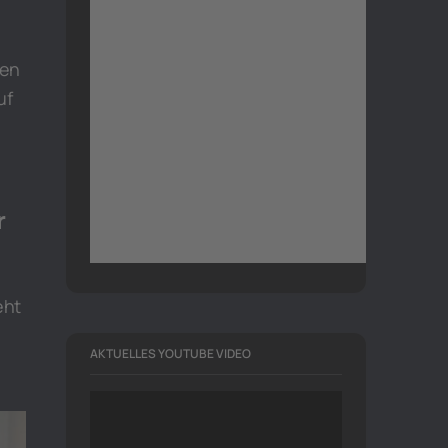
hen
uf
r
eht
AKTUELLES YOUTUBE VIDEO
Video-
Player