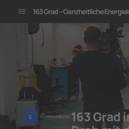
konzepte für Unternehmen
163 Grad – Ganzheitliche Energi
163 Grad i
E
ELEKTROMOBILITÄT