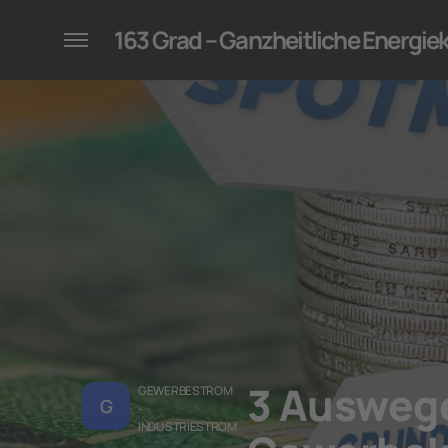
konzepte für Unternehmen
163 Grad – Ganzheitliche Energi
3 Auswege
GEWERBESTROM
G
-
INDUSTRIESTROM