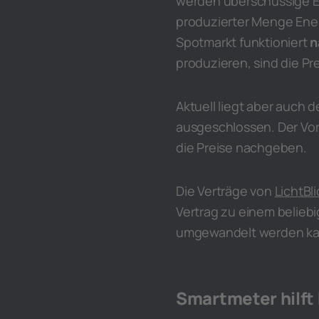
werden überschüssige E
produzierter Menge Ener
Spotmarkt funktioniert
n
produzieren, sind die Pre
Aktuell liegt aber auch 
ausgeschlossen. Der Vort
die Preise nachgeben.
Die Verträge von
LichtBli
Vertrag zu einem beliebi
umgewandelt werden kann
Smartmeter hilft