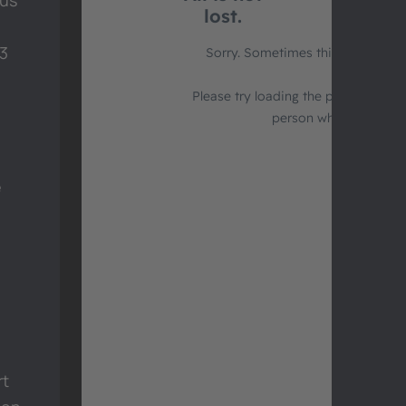
aus
 3
e
rt