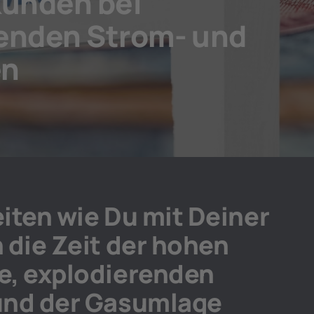
unden bei
enden Strom- und
en
iten wie Du mit Deiner
 die Zeit der hohen
e, explodierenden
und der Gasumlage