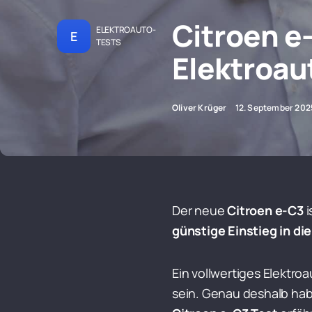
Citroen e
ELEKTROAUTO-
E
TESTS
Elektroau
Oliver Krüger
12. September 202
Der neue
Citroen e-C3
i
günstige Einstieg in di
Ein vollwertiges Elektroa
sein. Genau deshalb ha