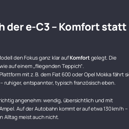
ch der e-C3 – Komfort statt
odell den Fokus ganz klar auf
Komfort
gelegt. Die
 wie auf einem „fliegenden Teppich“.
attform mit z. B. dem Fiat 600 oder Opel Mokka fährt s
– ruhiger, entspannter, typisch französisch eben.
3 richtig angenehm: wendig, übersichtlich und mit
r Ampel. Auf der Autobahn kommt er auf etwa 130 km/h –
 Alltag meist auch nicht.