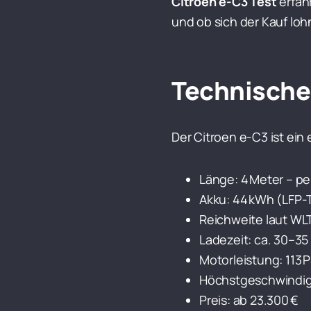
Citroen e-C3 Test
erfäh
und ob sich der Kauf loh
Technische 
Der Citroen e-C3 ist ein 
Länge: 4 Meter – pe
Akku: 44 kWh (LFP-
Reichweite laut WLT
Ladezeit: ca. 30–3
Motorleistung: 113 
Höchstgeschwindigk
Preis: ab 23.300 €