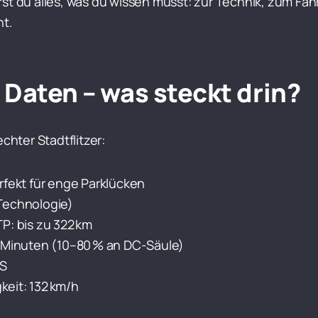
rst du alles, was du wissen musst: zur Technik, zum Fah
nt.
Daten – was steckt drin?
echter Stadtflitzer:
rfekt für enge Parklücken
Technologie)
P: bis zu 322 km
5 Minuten (10–80 % an DC-Säule)
PS
eit: 132 km/h