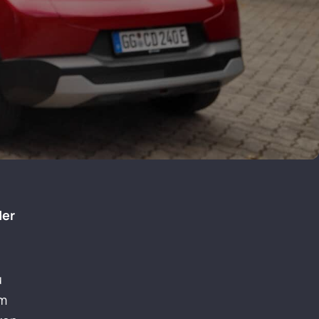
der
u
em