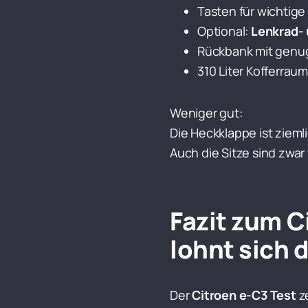
Tasten für wichtige
Optional:
Lenkrad- 
Rückbank mit genug 
310 Liter Kofferraum
Weniger gut:
Die Heckklappe ist zieml
Auch die Sitze sind zwar
Fazit zum C
lohnt sich 
Der
Citroen e-C3 Test
ze