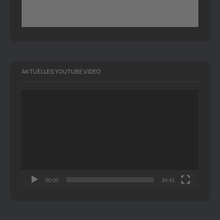
AKTUELLES YOUTUBE VIDEO
Video-
Player
00:00
34:41