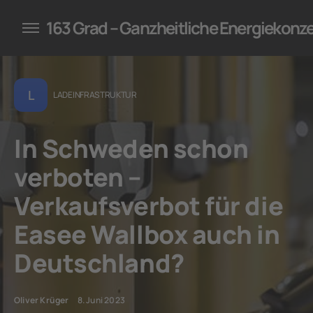
konzepte für Unternehmen
163 Grad – Ganzheitliche Energiekonz
L
LADEINFRASTRUKTUR
In Schweden schon
verboten –
Verkaufsverbot für die
Easee Wallbox auch in
Deutschland?
Oliver Krüger
8. Juni 2023