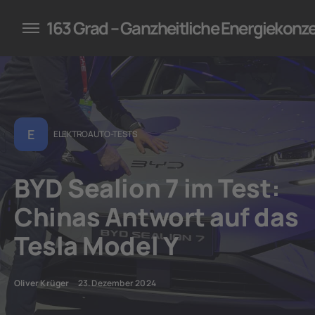
konzepte für Unternehmen
163 Grad – Ganzheitliche Energiekonz
E
ELEKTROAUTO-TESTS
BYD Sealion 7 im Test:
Chinas Antwort auf das
Tesla Model Y
Oliver Krüger
23. Dezember 2024