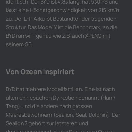
identisch. Der BYD ist 4,83 lang, hat 530 PS und
lässt eine Höchstgeschwindigkeit von 215 km/h
zu. Der LFP Akku ist Bestandteil der tragenden
Struktur. Das Model Y ist die Benchmark, an die
BYD ran will -genau wie z.B. auch
XPENG mit
seinem G6
.
Von Ozean inspiriert
BYD hat mehrere Modellfamilien. Eine ist nach
alten chinesischen Dynastien benannt (Han /
Tang) und die andere nach grossen
Meeresbewohnern (Sealion, Seal, Dolphin). Der
Sealion 7 gehört zur letzteren und
dementsprechend ist das Design vom Ozean