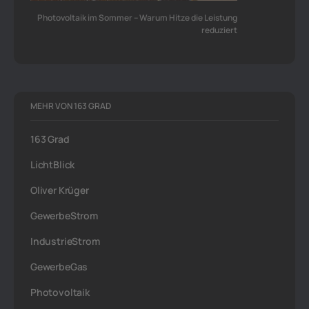
Photovoltaik im Sommer – Warum Hitze die Leistung
reduziert
MEHR VON 163 GRAD
163 Grad
LichtBlick
Oliver Krüger
GewerbeStrom
IndustrieStrom
GewerbeGas
Photovoltaik