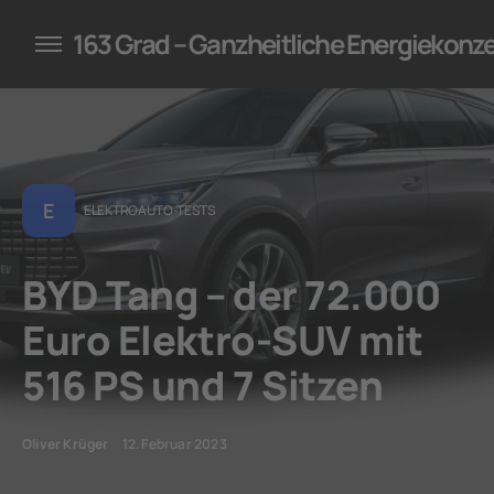
konzepte für Unternehmen
163 Grad – Ganzheitliche Energiekonz
E
ELEKTROAUTO-TESTS
BYD Tang – der 72.000
Euro Elektro-SUV mit
516 PS und 7 Sitzen
Oliver Krüger
12. Februar 2023