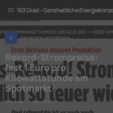
konzepte für Unternehmen
163 Grad – Ganzheitliche Energiekonz
G
GEWERBESTROM - INDUSTRIESTROM
Rekord-Strompreise:
fast 1 Euro pro
Kilowattstunde am
Spotmarkt!
Oliver Krüger
12. Dezember 2024