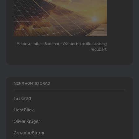
Photovoltaik im Sommer – Warum Hitze die Leistung
reduziert
MEHR VON 163 GRAD
163 Grad
LichtBlick
Oliver Krüger
GewerbeStrom