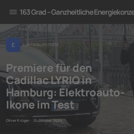
konzepte für Unternehmen
163 Grad – Ganzheitliche Energiekonz
E
ELEKTROAUTO-TESTS
Premiere für den
Cadillac LYRIQ in
Hamburg: Elektroauto-
Ikone im Test
Oliver Krüger
13. Oktober 2024