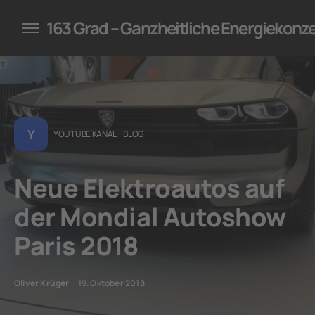
konzepte für Unternehmen
163 Grad – Ganzheitliche Energiekonz
Y
YOUTUBE KANAL + BLOG
Neue Elektroautos auf
der Mondial Autoshow
Paris 2018
Oliver Krüger
19. Oktober 2018