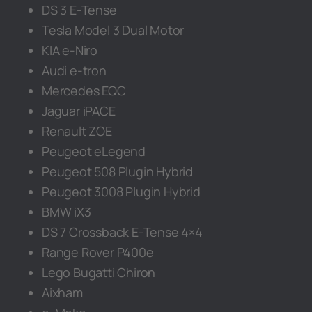
DS 3 E-Tense
Tesla Model 3 Dual Motor
KIA e-Niro
Audi e-tron
Mercedes EQC
Jaguar iPACE
Renault ZOE
Peugeot eLegend
Peugeot 508 Plugin Hybrid
Peugeot 3008 Plugin Hybrid
BMW iX3
DS 7 Crossback E-Tense 4×4
Range Rover P400e
Lego Bugatti Chiron
Aixham