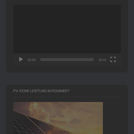
Video-
Player
00:00
34:41
PV: KEINE LEISTUNG IM SOMMER?