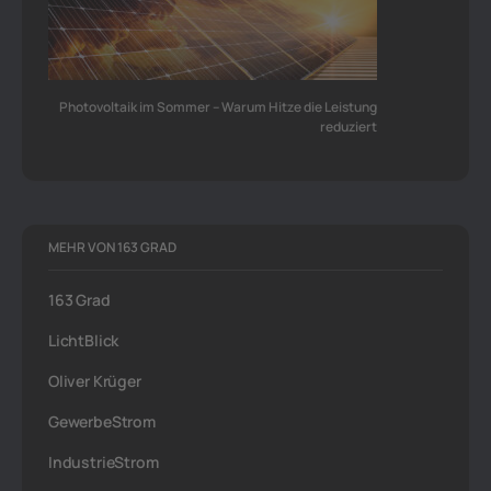
Photovoltaik im Sommer – Warum Hitze die Leistung
reduziert
MEHR VON 163 GRAD
163 Grad
LichtBlick
Oliver Krüger
GewerbeStrom
IndustrieStrom