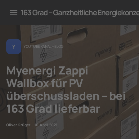
konzepte für Unternehmen
163 Grad – Ganzheitliche Energiekonz
Y
YOUTUBE KANAL + BLOG
Myenergi Zappi
Wallbox für PV
überschussladen – bei
163 Grad lieferbar
Oliver Krüger
16. April 2021