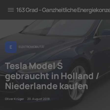
konzepte für Unternehmen
163 Grad – Ganzheitliche Energiekonz
E
ELEKTROMOBILITÄT
Tesla Model S
gebraucht in Holland /
Niederlande kaufen
Oliver Krüger
20. August 2018