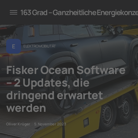
konzepte für Unternehmen
163 Grad – Ganzheitliche Energiekonz
E
ELEKTROMOBILITÄT
Fisker Ocean Software
– 2 Updates, die
dringend erwartet
werden
Oliver Krüger
5. November 2023