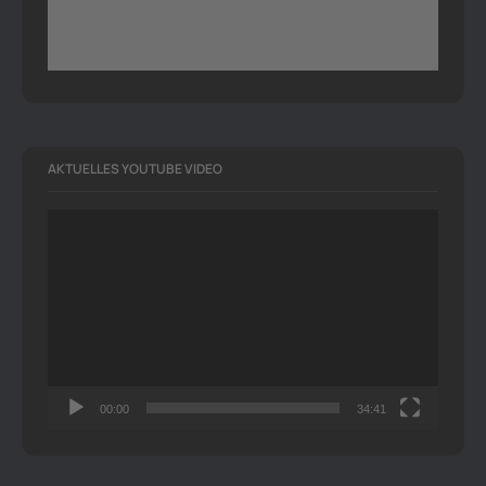
AKTUELLES YOUTUBE VIDEO
Video-
Player
00:00
34:41