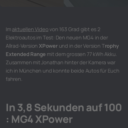
Im
aktuellen Video
von 163 Grad gibt es 2
Elektroautos im Test: Den neuen MG4 in der
Allrad-Version
XPower
und in der Version T
rophy
Extended Range
mit dem grossen 77 kWh Akku.
Zusammen mit Jonathan hinter der Kamera war
ich in München und konnte beide Autos für Euch
fahren.
In 3,8 Sekunden auf 100
: MG4 XPower