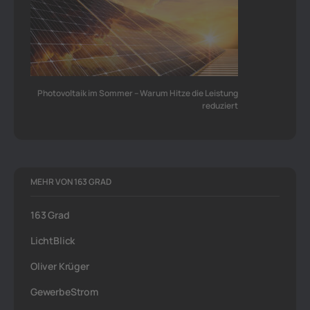
Photovoltaik im Sommer – Warum Hitze die Leistung
reduziert
MEHR VON 163 GRAD
163 Grad
LichtBlick
Oliver Krüger
GewerbeStrom