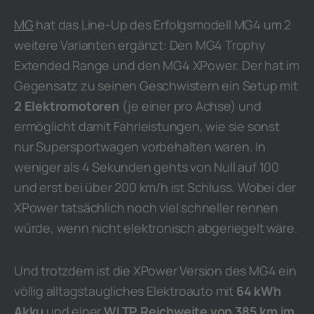
MG
hat das Line-Up des Erfolgsmodell MG4 um 2
weitere Varianten ergänzt: Den MG4 Trophy
Extended Range und den MG4 XPower. Der hat im
Gegensatz zu seinen Geschwistern ein Setup mit
2 Elektromotoren
(je einer pro Achse) und
ermöglicht damit Fahrleistungen, wie sie sonst
nur Supersportwagen vorbehalten waren. In
weniger als 4 Sekunden gehts von Null auf 100
und erst bei über 200 km/h ist Schluss. Wobei der
XPower tatsächlich noch viel schneller rennen
würde, wenn nicht elektronisch abgeriegelt wäre.
Und trotzdem ist die XPower Version des MG4 ein
völlig alltagstaugliches Elektroauto mit
64 kWh
Akku
und einer
WLTP Reichweite von 385 km im