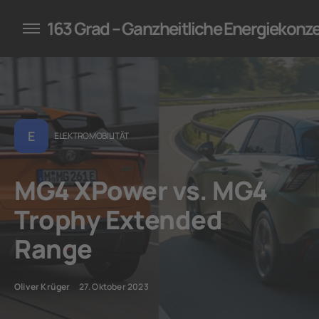
konzepte für Unternehmen
163 Grad – Ganzheitliche Energiekonz
E
ELEKTROMOBILITÄT
MG4 XPower vs. MG4
Trophy Extended
Range
Oliver Krüger
27. Oktober 2023