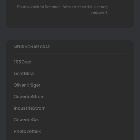
Photovoltaik im Sommer – Warum Hitze die Leistung
reduziert
MEHR VON 163 GRAD
163 Grad
LichtBlick
Oliver Krüger
GewerbeStrom
IndustrieStrom
GewerbeGas
Photovoltaik