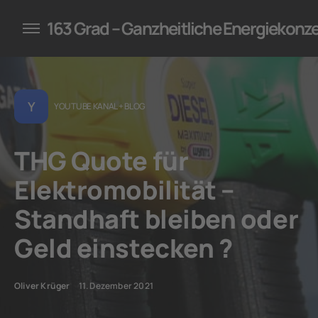
konzepte für Unternehmen
163 Grad – Ganzheitliche Energiekonz
Y
YOUTUBE KANAL + BLOG
THG Quote für
Elektromobilität –
Standhaft bleiben oder
Geld einstecken ?
Oliver Krüger
11. Dezember 2021