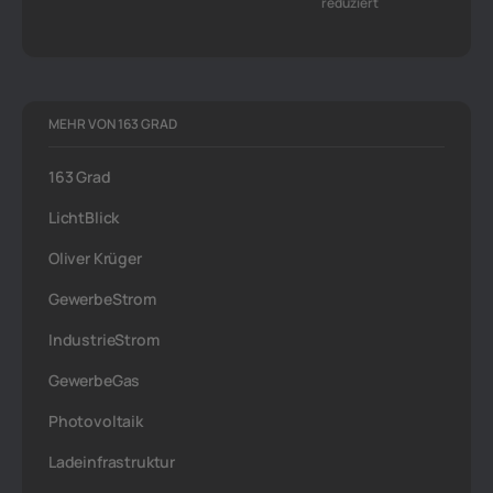
reduziert
MEHR VON 163 GRAD
163 Grad
LichtBlick
Oliver Krüger
GewerbeStrom
IndustrieStrom
GewerbeGas
Photovoltaik
Ladeinfrastruktur