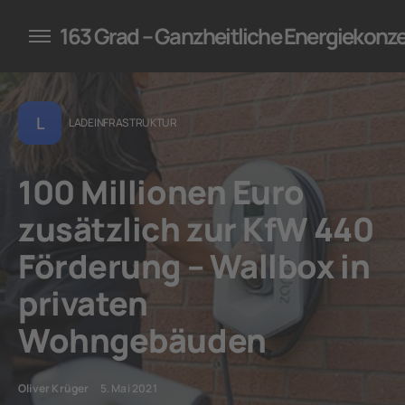
konzepte für Unternehmen
163 Grad – Ganzheitliche Energiekonz
L
LADEINFRASTRUKTUR
100 Millionen Euro
zusätzlich zur KfW 440
Förderung – Wallbox in
privaten
Wohngebäuden
Oliver Krüger
5. Mai 2021