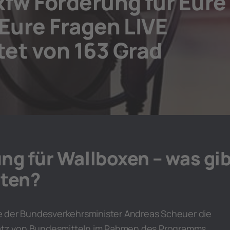
kfw Förderung für Eure
 Eure Fragen LIVE
et von 163 Grad
ng für Wallboxen – was gi
hten?
e der Bundesverkehrsminister Andreas Scheuer die
satz von Bundesmitteln im Rahmen des Programms