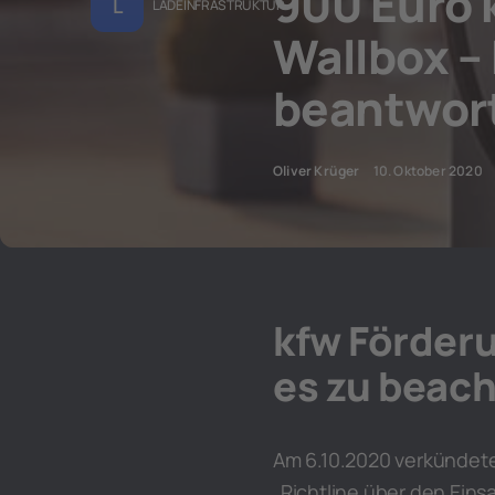
900 Euro 
L
LADEINFRASTRUKTUR
Wallbox –
beantwort
Oliver Krüger
10. Oktober 2020
kfw Förderu
es zu beac
Am 6.10.2020 verkündet
„Richtline über den Ein