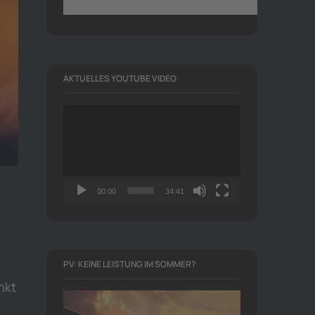
AKTUELLES YOUTUBE VIDEO
Video-
Player
00:00
34:41
PV: KEINE LEISTUNG IM SOMMER?
nkt