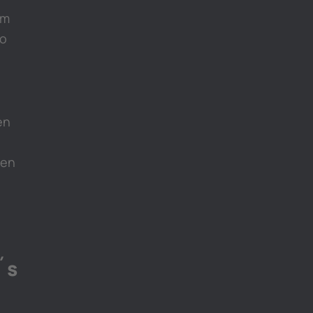
um
ro
en
gen
´s