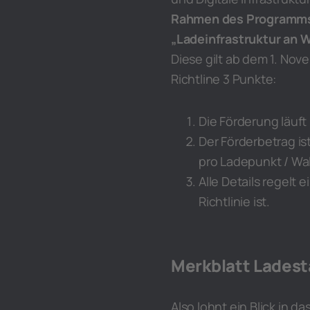
Rahmen des Programm
„Ladeinfrastruktur an 
Diese gilt ab dem 1. Nove
Richtline 3 Punkte:
Die Förderung läuft
Der Förderbetrag is
pro Ladepunkt / Wal
Alle Details regelt 
Richtlinie ist.
Merkblatt Ladest
Also lohnt ein Blick in 