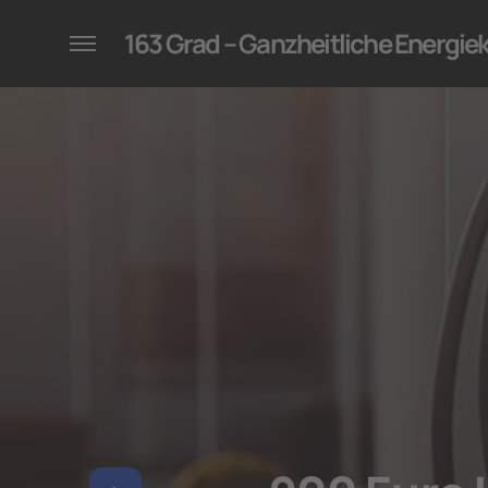
konzepte für Unternehmen
163 Grad – Ganzheitliche Energi