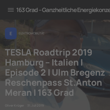
konzepte für Unternehmen
163 Grad – Ganzheitliche Energiekonz
E
ELEKTROMOBILITÄT
TESLA Roadtrip 2019
Hamburg – Italien |
Episode 2 | Ulm Bregenz
Reschenpass St.Anton
Meran | 163 Grad
Oliver Krüger
31. Juli 2019