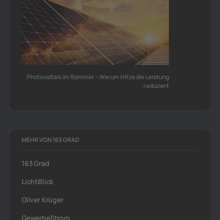
Photovoltaik im Sommer – Warum Hitze die Leistung
reduziert
MEHR VON 163 GRAD
163 Grad
LichtBlick
Oliver Krüger
GewerbeStrom