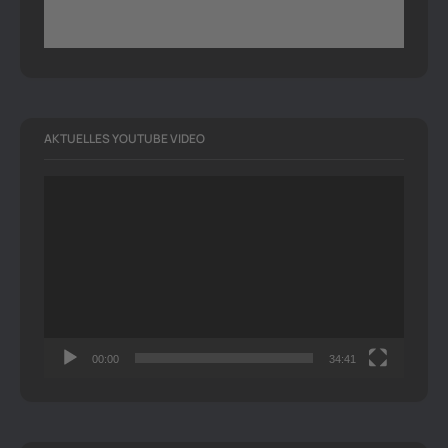
AKTUELLES YOUTUBE VIDEO
Video-
Player
00:00
34:41