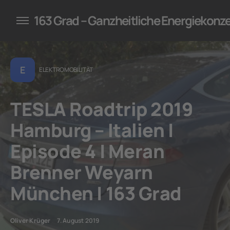
konzepte für Unternehmen
163 Grad – Ganzheitliche Energiekonz
E
ELEKTROMOBILITÄT
TESLA Roadtrip 2019
Hamburg – Italien |
Episode 4 | Meran
Brenner Weyarn
München | 163 Grad
Oliver Krüger
7. August 2019