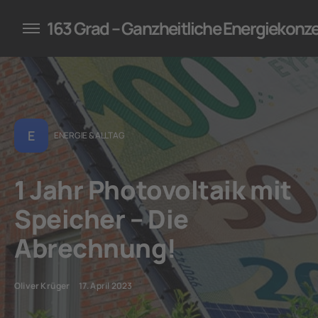
konzepte für Unternehmen
163 Grad – Ganzheitliche Energiekonz
E
ENERGIE & ALLTAG
1 Jahr Photovoltaik mit
Speicher – Die
Abrechnung!
Oliver Krüger
17. April 2023