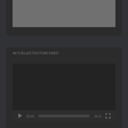
AKTUELLES YOUTUBE VIDEO
Video-
Player
00:00
34:41