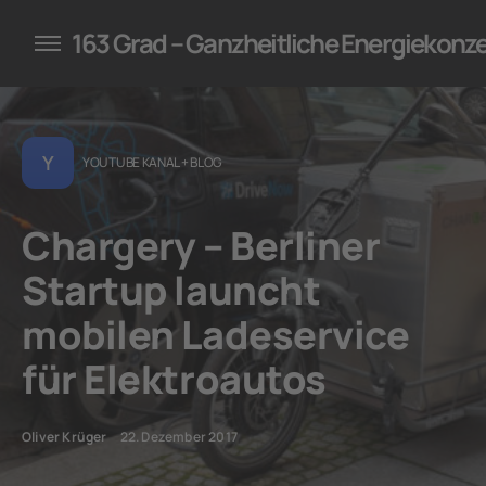
konzepte für Unternehmen
163 Grad – Ganzheitliche Energiekonz
Y
YOUTUBE KANAL + BLOG
Chargery – Berliner
Startup launcht
mobilen Ladeservice
für Elektroautos
Oliver Krüger
22. Dezember 2017