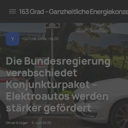
konzepte für Unternehmen
163 Grad – Ganzheitliche Energiekonz
Y
YOUTUBE KANAL + BLOG
Die Bundesregierung
verabschiedet
Konjunkturpaket –
Elektroautos werden
stärker gefördert
Oliver Krüger
5. Juni 2020