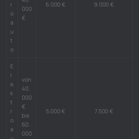
r
6.000 €
9.000 €
000
o
€
a
u
t
o
E
l
von
e
40.
k
000
t
€
r
5.000 €
7.500 €
bis
o
60.
a
000
u