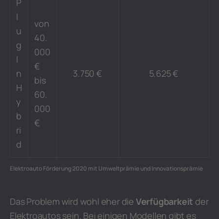
P
l
von
u
40.
g
000
I
€
n
3.750 €
5.625 €
bis
H
60.
y
000
b
€
ri
d
Elektroauto Förderung 2020 mit Umweltprämie und Innovationsprämie
Das Problem wird wohl eher die
Verfügbarkeit
der
Elektroautos sein. Bei einigen Modellen gibt es