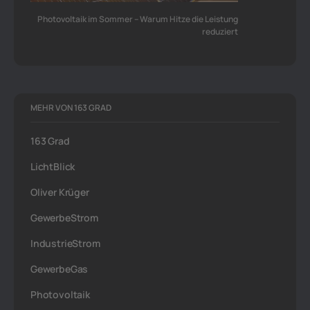
Photovoltaik im Sommer – Warum Hitze die Leistung
reduziert
MEHR VON 163 GRAD
163 Grad
LichtBlick
Oliver Krüger
GewerbeStrom
IndustrieStrom
GewerbeGas
Photovoltaik