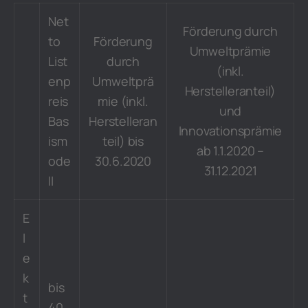
Net
Förderung durch
to
Förderung
Umweltprämie
List
durch
(inkl.
enp
Umweltprä
Herstelleranteil)
reis
mie (inkl.
und
Bas
Herstelleran
Innovationsprämie
ism
teil) bis
ab 1.1.2020 –
ode
30.6.2020
31.12.2021
ll
E
l
e
k
bis
t
40.