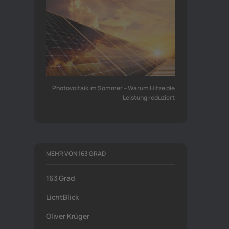
n
Photovoltaik im Sommer – Warum Hitze die
Leistung reduziert
MEHR VON 163 GRAD
163 Grad
LichtBlick
Oliver Krüger