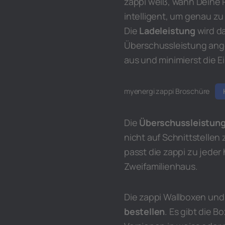
zappi weiß, wann Deine 
intelligent, um genau zu
Die
Ladeleistung
wird d
Überschussleistung ange
aus und minimierst die E
myenergi zappi Broschüre
Die
Überschussleistun
nicht auf Schnittstelle
passt die zappi zu jeder
Zweifamilienhaus.
Die zappi Wallboxen und
bestellen
. Es gibt die 