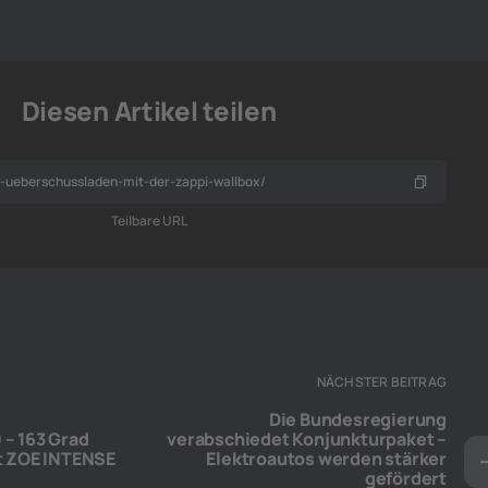
Diesen Artikel teilen
Teilbare URL
NÄCHSTER BEITRAG
Die Bundesregierung
 – 163 Grad
verabschiedet Konjunkturpaket –
lt ZOE INTENSE
Elektroautos werden stärker
gefördert