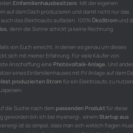
 jeden
Einfamilienhausbesitzers
: Mit der eigenen
om auf dem Dach produzieren und damit nicht nur das
 auch das Elektroauto aufladen. 100%
ÖkoStrom
und d
los
, denn die Sonne schickt ja keine Rechnung.
ils von Euch erreicht, in denen es genau um dieses
t sich mit meiner Erfahrung. Für viele Käufer von
chste Anschaffung eine
Photovoltaik-Anlage.
Und ande
tzer eines Einfamilienhauses mit PV Anlage auf dem D
elbst produzierten Strom
für ein Elektroauto zu nutzen
zuspeisen.
auf die Suche nach dem
passenden Produkt
für diese
g geworden bin ich bei myenergi , einem
Startup aus
yenergi ist so simpel, dass man sich wirklich fragen mus