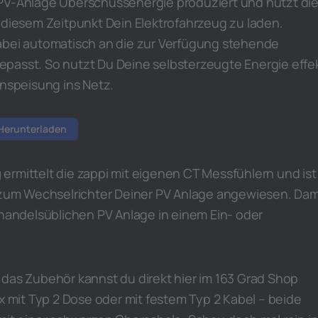
PV-Anlage Überschussenergie produziert und nutzt di
 diesem Zeitpunkt Dein Elektrofahrzeug zu laden.
abei automatisch an die zur Verfügung stehende
passt. So nutzt Du Deine selbsterzeugte Energie effek
inspeisung ins Netz.
Herunterladen
g
ermittelt die zappi mit eigenen CT Messfühlern und ist
n zum Wechselrichter Deiner PV Anlage angewiesen. Dam
 handelsüblichen PV Anlage in einem Ein- oder
 das Zubehör kannst du direkt hier im 163 Grad Shop
Box mit Typ 2 Dose oder mit festem Typ 2 Kabel – beide