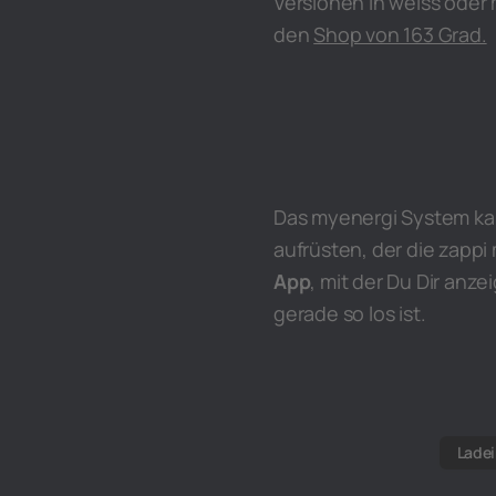
Versionen in weiss oder 
den
Shop von 163 Grad.
Das myenergi System kan
aufrüsten, der die zappi
App
, mit der Du Dir anz
gerade so los ist.
Ladei