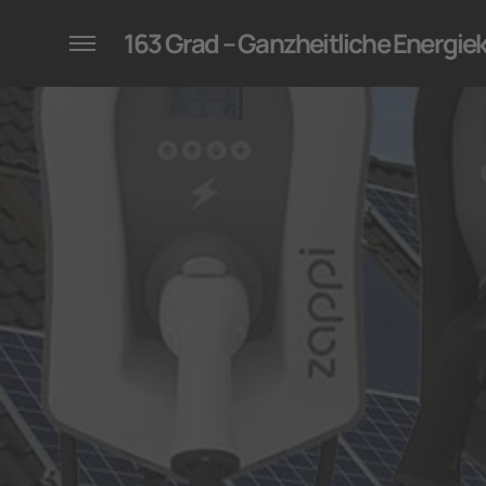
konzepte für Unternehmen
163 Grad – Ganzheitliche Energi