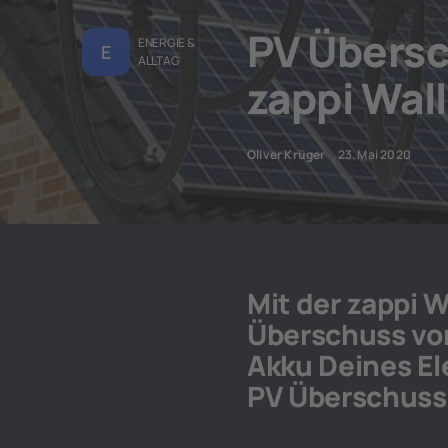
PV Übersc
ENERGIE &
E
ALLTAG
zappi Wal
Oliver Krüger
23. Mai 2020
Mit der zappi 
Überschuss von
Akku Deines El
PV Überschussl