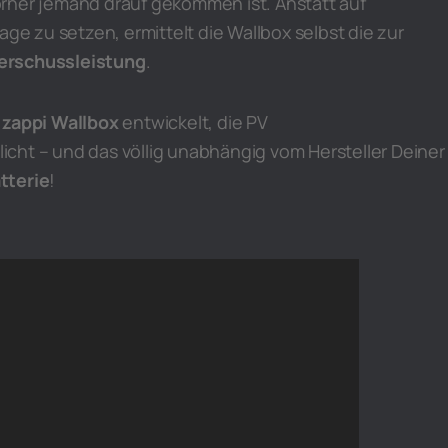
rher jemand drauf gekommen ist. Anstatt auf
age zu setzen, ermittelt die Wallbox selbst die zur
erschussleistung
.
e
zappi Wallbox
entwickelt, die PV
cht – und das völlig unabhängig vom Hersteller Deine
tterie
!