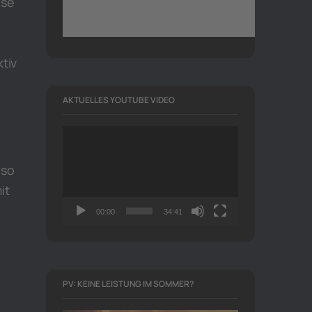
ese
tiv
AKTUELLES YOUTUBE VIDEO
Video-
Player
 so
it
00:00
34:41
PV: KEINE LEISTUNG IM SOMMER?