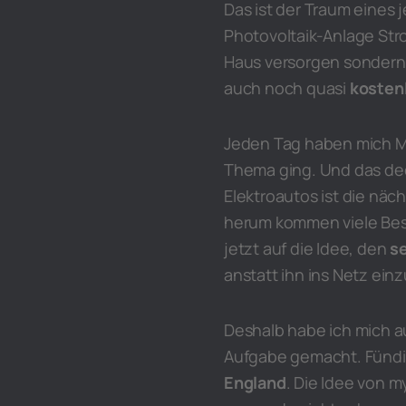
Das ist der Traum eines
Photovoltaik-Anlage Str
Haus versorgen sondern
auch noch quasi
kosten
Jeden Tag haben mich Ma
Thema ging. Und das deck
Elektroautos ist die nä
herum kommen viele Besi
jetzt auf die Idee, den
s
anstatt ihn ins Netz ein
Deshalb habe ich mich 
Aufgabe gemacht. Fündi
England
. Die Idee von m