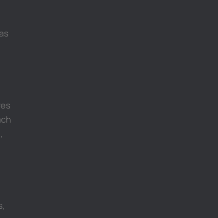
as
res
ach
,
s,