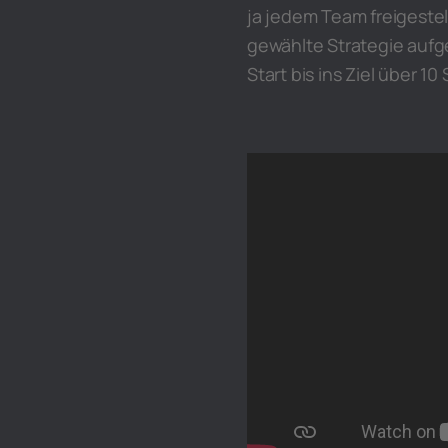
ja jedem Team freigestel
gewählte Strategie aufg
Start bis ins Ziel über 10