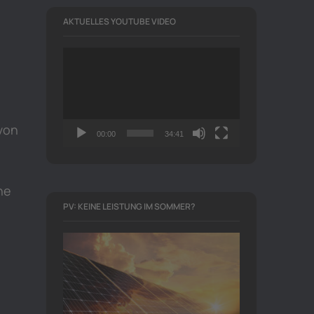
AKTUELLES YOUTUBE VIDEO
Video-
Player
von
00:00
34:41
ne
PV: KEINE LEISTUNG IM SOMMER?