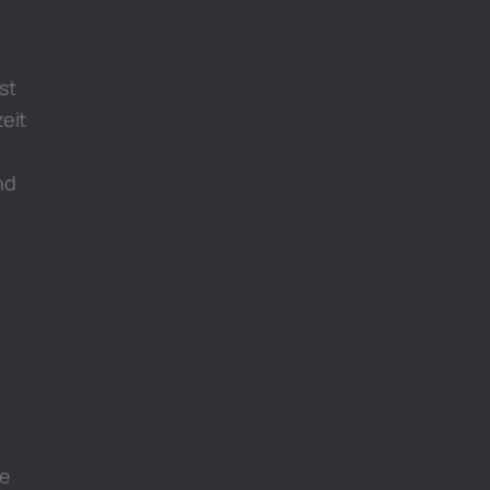
st
eit
nd
ie