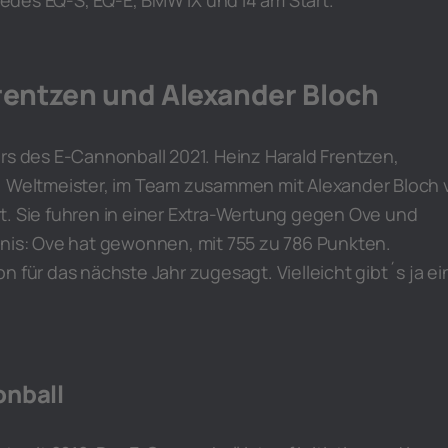
des EQ-S, EQ-E, BMW iX und i4 am Start.
rentzen und Alexander Bloch
rs des E-Cannonball 2021. Heinz Harald Frentzen,
1 Weltmeister, im Team zusammen mit Alexander Bloch 
t. Sie fuhren in einer Extra-Wertung gegen Ove und
bnis: Ove hat gewonnen, mit 755 zu 786 Punkten.
n für das nächste Jahr zugesagt. Vielleicht gibt´s ja ei
onball