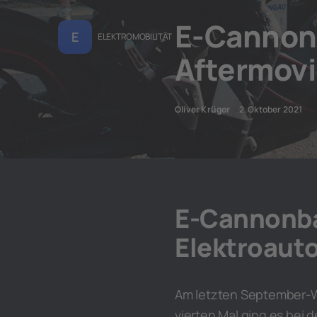
E-Cannonb
E
ELEKTROMOBILITÄT
Aftermovie
Oliver Krüger
2. Oktober 2021
E-Cannonbal
Elektroaut
Am letzten September-W
vierten Mal ging es bei 