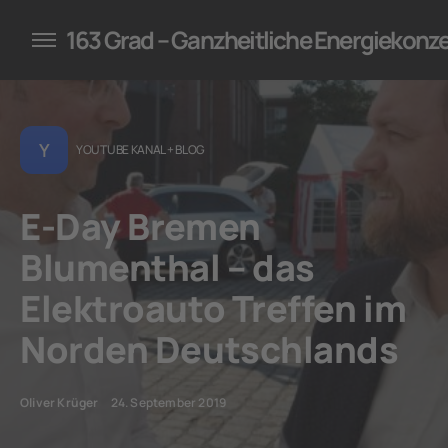
konzepte für Unternehmen
163 Grad – Ganzheitliche Energiekonz
Y
YOUTUBE KANAL + BLOG
E-Day Bremen
Blumenthal – das
Elektroauto Treffen im
Norden Deutschlands
Oliver Krüger
24. September 2019