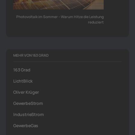
Photovoltaik im Sommer – Warum Hitze die Leistung
reduziert
MEHR VON 163 GRAD
163 Grad
LichtBlick
Oliver Krüger
GewerbeStrom
IndustrieStrom
GewerbeGas