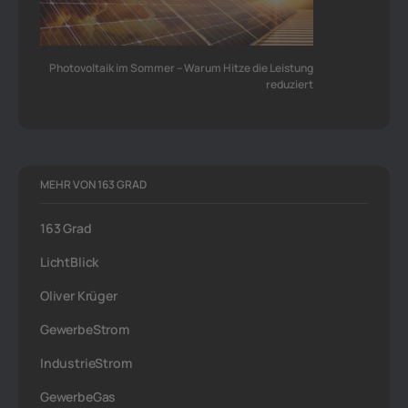
Photovoltaik im Sommer – Warum Hitze die Leistung
reduziert
MEHR VON 163 GRAD
163 Grad
LichtBlick
Oliver Krüger
GewerbeStrom
IndustrieStrom
GewerbeGas