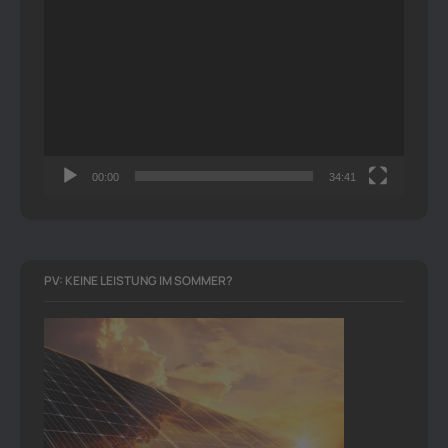
Video-
Player
00:00
34:41
PV: KEINE LEISTUNG IM SOMMER?