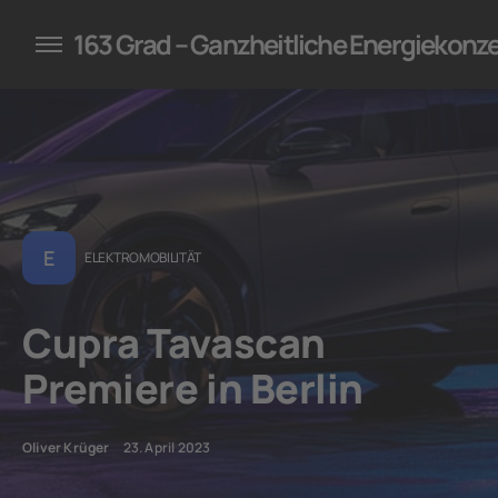
konzepte für Unternehmen
163 Grad – Ganzheitliche Energiekonz
E
ELEKTROMOBILITÄT
Cupra Tavascan
Premiere in Berlin
Oliver Krüger
23. April 2023