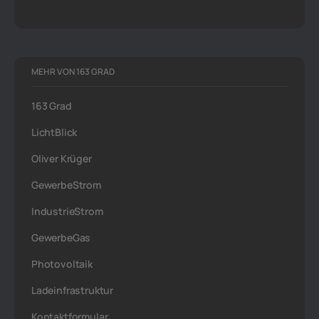
MEHR VON 163 GRAD
163 Grad
LichtBlick
Oliver Krüger
GewerbeStrom
IndustrieStrom
GewerbeGas
Photovoltaik
Ladeinfrastruktur
Kontaktformular